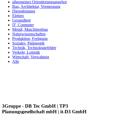
allgemeines Orientierungsangebot
Bau, Architektur, Vermessung
Dienstleistung
Elektro
Gesundheit
IT, Computer
Metall, Maschinenbau
Naturwissenschaften
Produktion, Fertigung
Soziales, Pädagogik
Technik, Technologiefelder
Verkehr, Logistik
Wirtschaft, Verwaltung
Alle
3Gruppe - DB Tec GmbH | TP3
Planungsgesellschaft mbH | it-D3 GmbH